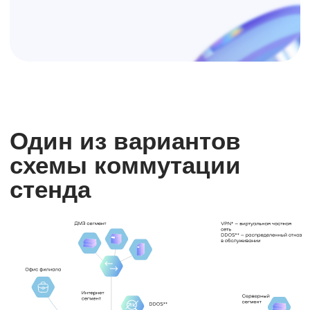
Комплексный подход
благодаря
методологии КиберЮл,
разработанной Innostage для
достижения киберустойчивости.
Методология основана
на собственном опыте работы
с клиентами из разных отраслей,
в том числе госсектора, атомной
и нефтегазовой
промышленности
Наши
материалы
Innostage Network Security and
Infrastructure (INSI)