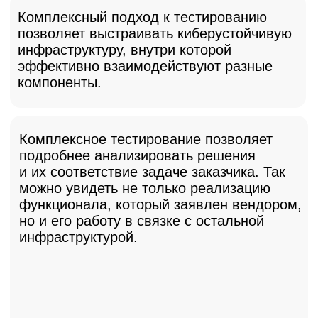
Интеграционное тестирование
Проверка совместимости:
Анализируем
взаимодействие с вашей текущей
инфраструктурой (сетями, системами,
ПО).
Тестирование устойчивости:
Оцениваем,
как решение поведет себя при сбоях
в смежных системах.
Анализ безопасности:
Проверяем,
не создает ли интеграция новых
уязвимостей.
Верификация процессов:
Убеждаемся,
что решение интегрируется в ваши
операционные процедуры.