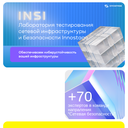
+6
+70
лет опыта
экспертов в команде
на российском рынке
напраления
“Сетевая безопасность”
1
место среди крупнейших поставщиков ИБ-
услуг 2024 CNews (www.cnews.ru )
Лаборатория INSI
Проводит функциональное и нагрузочное
тестирование сетевой инфраструктуры
и безопасности.
Мы испытываем комплексные решения для
обеспечения киберустойчивости вашей