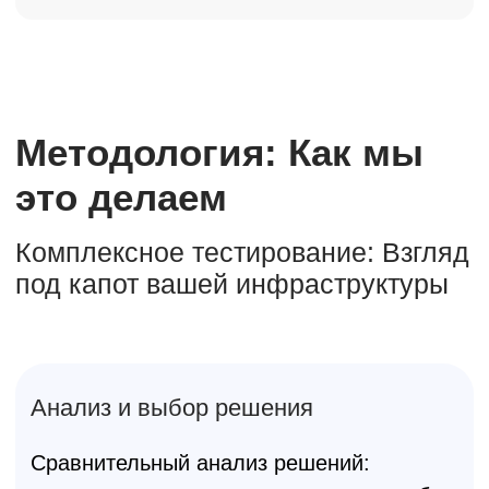
Стресс-тестирование и оценка
производительности
Нагрузочное тестирование:
Нагружаем
систему на 150% от плановых
показателей для выявления «узких
мест».
Проверка отказоустойчивости:
Имитируем сбои оборудования и ПО,
оценивая скорость восстановления.
Оценка деградации:
Анализируем, как
система работает при частичных отказах.
Тестирование на проникновение:
Проверяем устойчивость к кибератакам
в условиях реальной нагрузки.