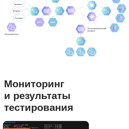
Независимое тестирование NGFW
(межсетевой экран нового
поколения) Континент 4
Независимое тестирование NGFW
Континент 4 «Детектор атак»
Импортозамещение NGFW
Методология КиберЮл
События