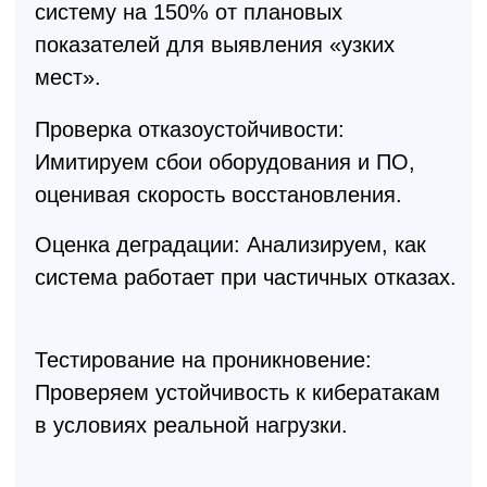
Сотрудничать
70+ экспертов
в команде направления
«Сетевая безопасность»
Методология КиберЮл универсальна
и не зависит от конкретных
производителей — из решений,
представленных на рынке, выбираем
наиболее подходящее
Независимая экспертиза за счёт
объективной оценки
Опыт и навыки команды подтверждены
сертификатами таких вендоров как
Infotecs, Cisco Systems, Check Point, Код
Безопасности, UserGate,
Positive
Technologies
и другие