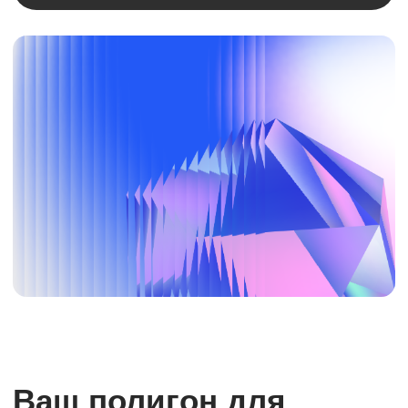
инфраструктуры
Вызов
Выбор решения сетевой безопасности
часто сопровождается непредвиденными
проблемами при внедрении
Вендор не публикует информацию
об особенностях реализации
функционала, и на практике в вашей
среде решение работает не так как
планировалось
Интеграция нового продукта ломает
существующие бизнес-процессы
Недостаточная производительность
под реальной нагрузкой